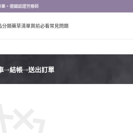
修畢。德國認證芳療師
品分類
藥草清單
買前必看
常見問題
車
結帳
送出訂單