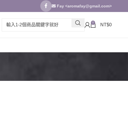
Fay <
aromafay@gmail.com
>
0
NT$
0