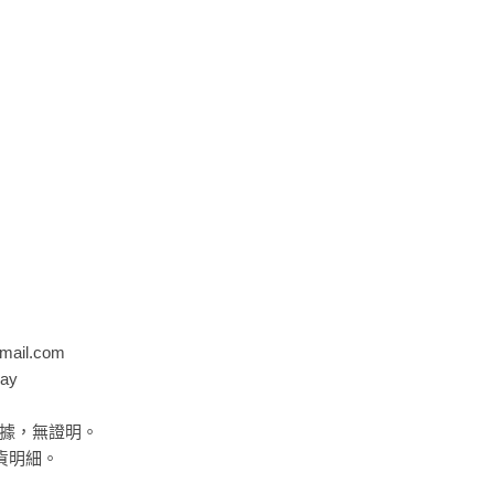
mail.com
ay
據，無證明。
貨明細。