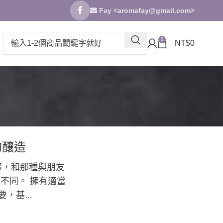
Fay <
aromafay@gmail.com
>
0
NT$
0
的釀造
事，和那種與朋友
不同。 擁有適當
，基...