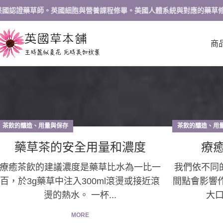
英國認證藥草師。英國細胞與營養課程修畢。美國人體系統與對應的藥草
商
茶飲的釀造、用量與保存
茶飲的釀造、用
藥草茶的安全用量和濃度
療
療癒茶飲的建議濃度是藥草比水為一比一
我們依不同
百，於3g藥草中注入300ml滾燙或接近滾
間點會影響
燙的熱水。 一杯...
大口
MORE