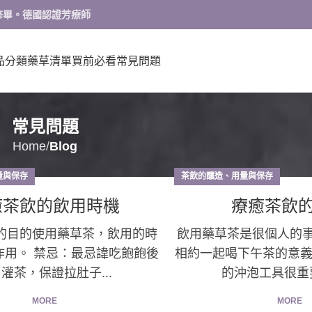
修畢。德國認證芳療師
品分類
藥草清單
買前必看
常見問題
常見問題
Home
Blog
量與保存
茶飲的釀造、用量與保存
癒茶飲的飲用時機
療癒茶飲
的目的使用藥草茶，飲用的時
飲用藥草茶是很個人的
作用。 禁忌：最忌諱吃飽飽後
相約一起喝下午茶的意義
灌茶，保證拉肚子...
的沖泡工具很重要
MORE
MORE