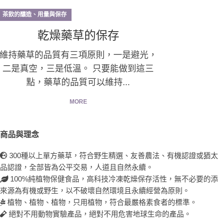
茶飲的釀造、用量與保存
乾燥藥草的保存
維持藥草的品質有三項原則，一是避光，
二是真空，三是低溫。 只要能做到這三
點，藥草的品質可以維持...
MORE
商品與理念
300種以上單方藥草，符合野生精選、友善農法、有機認證或猶
品認證，全部皆為公平交易，人道且自然永續。
100%純植物保健食品，高科技冷凍乾燥保存活性，無不必要的
來源為有機或野生，以不破壞自然環境且永續經營為原則。
植物、植物、植物，只用植物，符合最嚴格素食者的標準。
絕對不用動物實驗產品，絕對不用危害地球生命的產品。