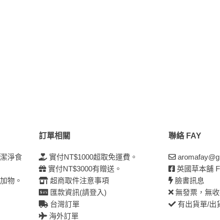
訂單相關
聯絡 FAY
太潔淨食
實付NT$1000超取免運費。
aromafay@g
實付NT$3000有贈送。
英國草本舖 F
添加物。
超商取件注意事項
臉書訊息
匯款資訊(請登入)
無發票，無收
台灣訂單
有出貨單/出
海外訂單