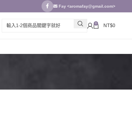
Fay <
aromafay@gmail.com
>
0
NT$
0