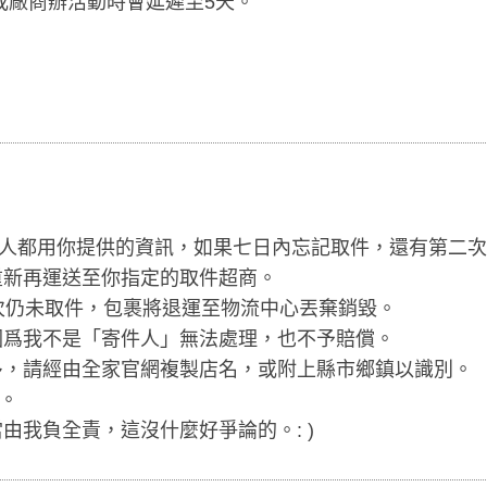
或廠商辦活動時會延遲至5天。
。
收件人都用你提供的資訊，如果七日內忘記取件，還有第二
重新再運送至你指定的取件超商。
次仍未取件，包裹將退運至物流中心丟棄銷毀。
爲我不是「寄件人」無法處理，也不予賠償。
，請經由全家官網複製店名，或附上縣市鄉鎮以識別。
用。
我負全責，這沒什麼好爭論的。: )