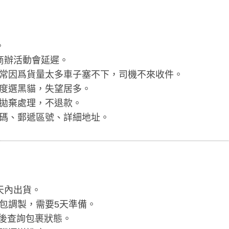
。
商辦活動會延遲。
常因爲貨量太多車子塞不下，司機不來收件。
度選黑貓，失望居多。
拋棄處理，不退款。
碼、郵遞區號、詳細地址。
天內出貨。
包調製，需要5天準備。
 以後查詢包裹狀態。