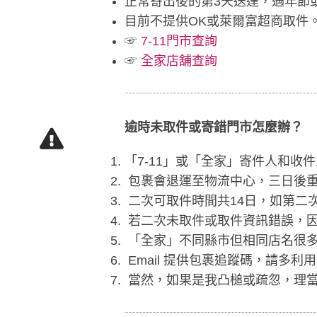
正常寄出後的第3天送達，遇年節
目前不提供OK或萊爾富超商取件
☞
7-11門市查詢
☞
全家店舖查詢
逾時未取件或寄錯門市怎麼辦？
「7-11」或「全家」寄件人和
包裹會退運至物流中心，三日後
二次可取件時間共14日，如第二
若二次未取件或取件資訊錯誤，因
「全家」不同縣市但相同店名很多
Email 提供包裹追蹤碼，請多利
當然，如果是我凸槌或疏忽，理當由