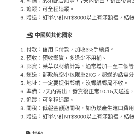
準備：必須配合順豐，7天內寄出，寄出後第
追蹤：可全程追蹤。
贈送：訂單小計NT$3000以上有滿額禮，結
中國與其他國家
付款：信用卡付款，加收3%手續費。
預收：預收郵資，多退少不用補。
郵資：藥草以材積計算，通常增加一至二個等
運送：郵政航空小包限重2KG，超過的話需
地址：一定要提供郵編，沒郵編郵局不收。
準備：7天內寄出，發貨後正常10-15天送達
追蹤：可全程追蹤。
關稅：低報金額避關稅，如仍然產生進口費用
贈送：訂單小計NT$3000以上有滿額禮，結