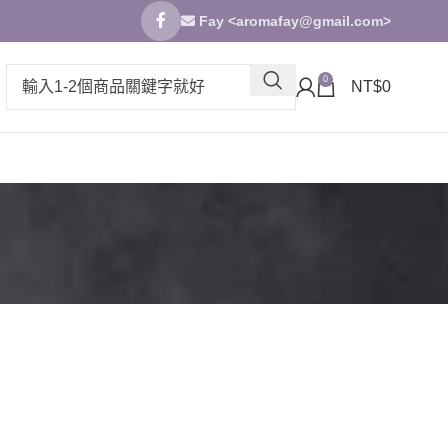
Fay <
aromafay@gmail.com
>
0
NT$
0
。