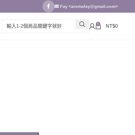
Fay <
aromafay@gmail.com
>
0
NT$
0