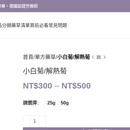
修畢。德國認證芳療師
品分類
藥草清單
買前必看
常見問題
首頁
單方藥草
小白菊/解熱菊
小白菊/解熱菊
NT$
300
–
NT$
500
25g
50g
請選擇