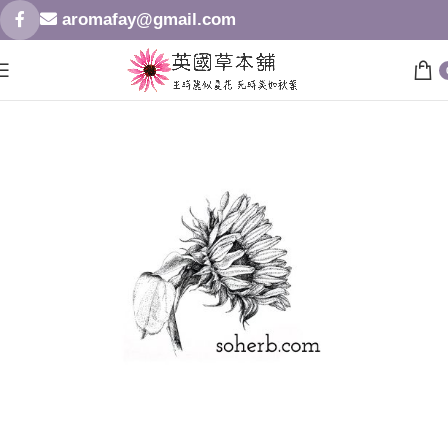
aromafay@gmail.com