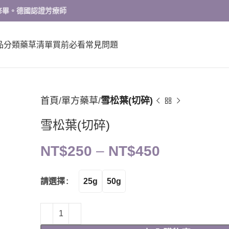
修畢。德國認證芳療師
品分類
藥草清單
買前必看
常見問題
首頁
單方藥草
雪松葉(切碎)
雪松葉(切碎)
NT$
250
–
NT$
450
25g
50g
請選擇