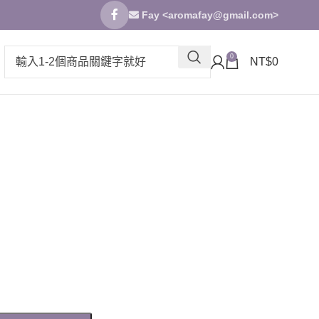
Fay <
aromafay@gmail.com
>
0
NT$
0