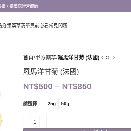
修畢。德國認證芳療師
品分類
藥草清單
買前必看
常見問題
首頁
單方藥草
羅馬洋甘菊 (法國)
羅馬洋甘菊 (法國)
NT$
500
–
NT$
850
25g
50g
請選擇