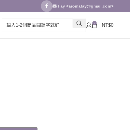
Fay <
aromafay@gmail.com
>
0
NT$
0