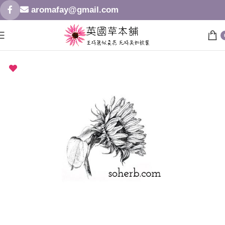
aromafay@gmail.com