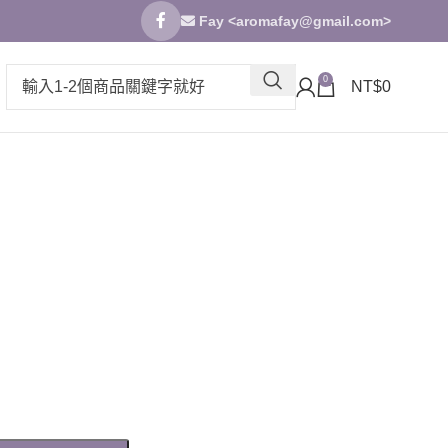
Fay <
aromafay@gmail.com
>
0
NT$
0