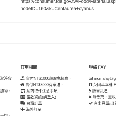
https://consumer.fda.gov.tw/Food/Material.as
nodeID=160&k=Centaurea+cyanus
訂單相關
聯絡 FAY
太潔淨食
實付NT$1000超取免運費。
aromafay@g
實付NT$3000有贈送。
英國草本舖 F
添加物。
超商取件注意事項
臉書訊息
匯款資訊(請登入)
無發票，無收
台灣訂單
有出貨單/出
海外訂單
有一切。