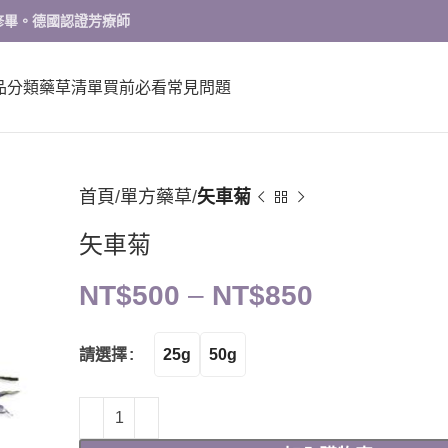
修畢。德國認證芳療師
品分類
藥草清單
買前必看
常見問題
首頁
單方藥草
矢車菊
矢車菊
NT$
500
–
NT$
850
25g
50g
請選擇