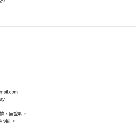
px?
mail.com
ay
據，無證明。
貨明細。