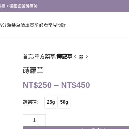
修畢。德國認證芳療師
品分類
藥草清單
買前必看
常見問題
首頁
單方藥草
蒔蘿草
蒔蘿草
NT$
250
–
NT$
450
25g
50g
請選擇