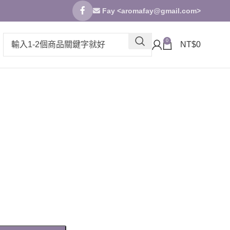
Fay <
aromafay@gmail.com
>
0
NT$
0