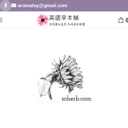
aromafay@gmail.com