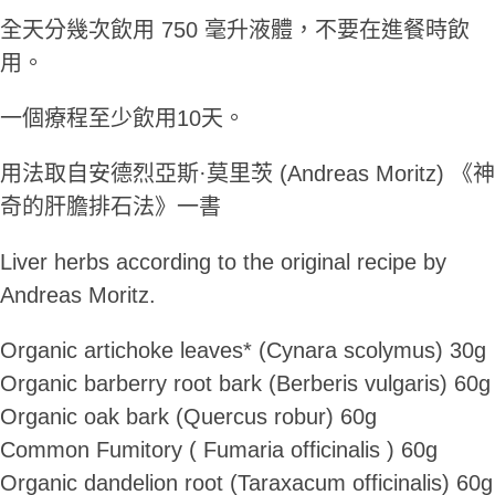
全天分幾次飲用 750 毫升液體，不要在進餐時飲
用。
一個療程至少飲用10天。
用法取自安德烈亞斯·莫里茨 (Andreas Moritz) 《神
奇的肝膽排石法》一書
Liver herbs according to the original recipe by
Andreas Moritz.
Organic artichoke leaves* (Cynara scolymus) 30g
Organic barberry root bark (Berberis vulgaris) 60g
Organic oak bark (Quercus robur) 60g
Common Fumitory ( Fumaria officinalis ) 60g
Organic dandelion root (Taraxacum officinalis) 60g