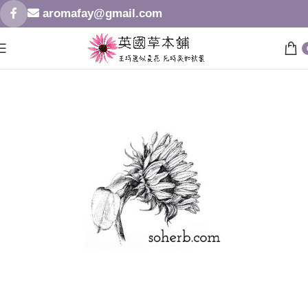
aromafay@gmail.com