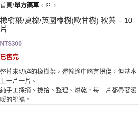
首頁
單方藥草
橡樹葉/夏櫟/英國橡樹(歐甘樹) 秋葉 – 10
片
NT$
300
已售完
整片未切碎的橡樹葉，運輸途中略有損傷，但基本
上一片一片。
純手工採摘、撿拾、整理、烘乾，每一片都帶著暖
暖的祝福。