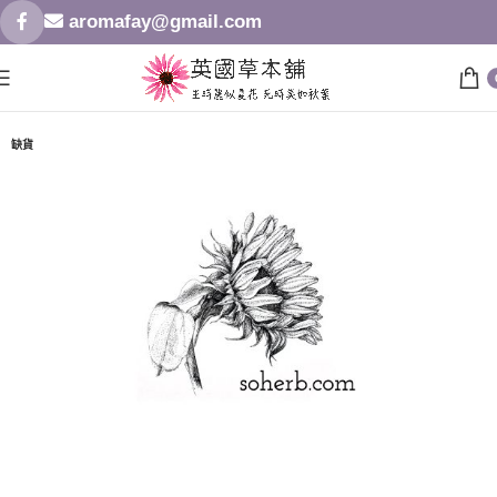
aromafay@gmail.com
缺貨