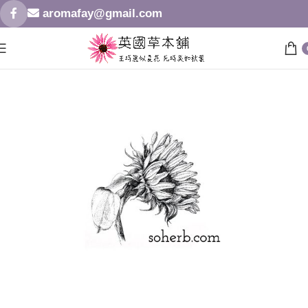
aromafay@gmail.com