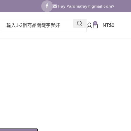
Fay <
aromafay@gmail.com
>
0
NT$
0