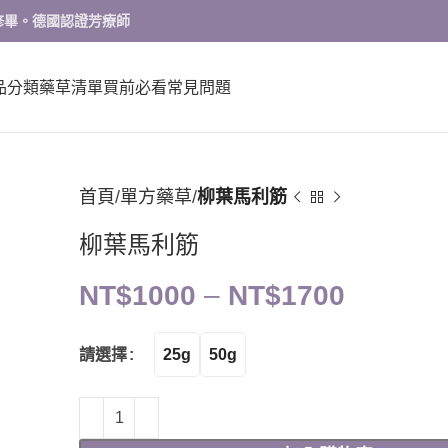
修畢。德國認證芳療師
品分類
藥草清單
買前必看
常見問題
首頁
單方藥草
柳葉馬利筋
柳葉馬利筋
NT$
1000
–
NT$
1700
25g
50g
請選擇