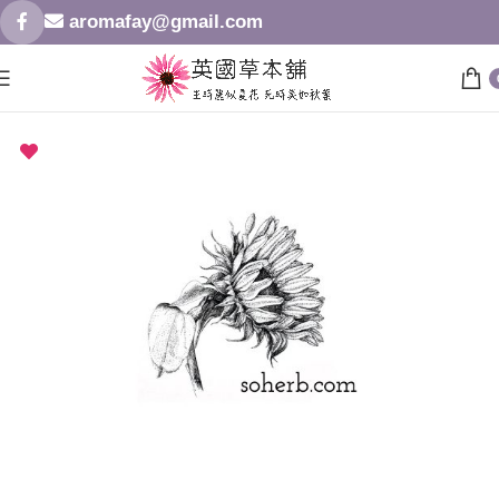
aromafay@gmail.com