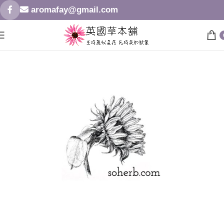
aromafay@gmail.com