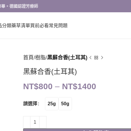
修畢。德國認證芳療師
品分類
藥草清單
買前必看
常見問題
首頁
樹脂
黑蘇合香(土耳其)
黑蘇合香(土耳其)
NT$
800
–
NT$
1400
25g
50g
請選擇