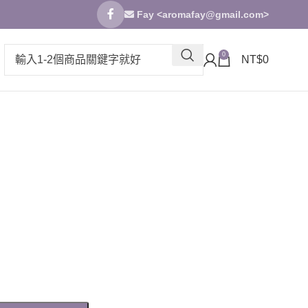
Fay <
aromafay@gmail.com
>
0
NT$
0