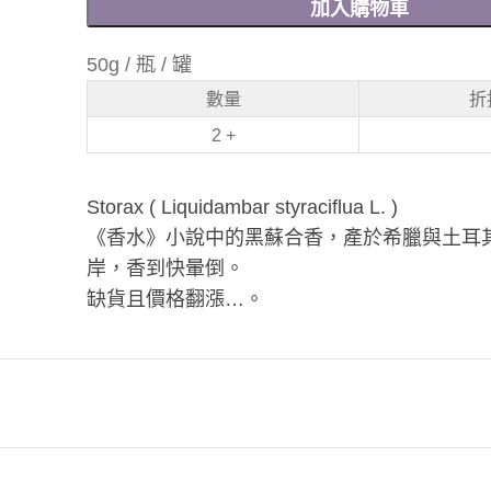
加入購物車
50g / 瓶 / 罐
數量
折
2 +
Storax ( Liquidambar styraciflua L. )
《香水》小說中的黑蘇合香，產於希臘與土耳
岸，香到快暈倒。
缺貨且價格翻漲…。