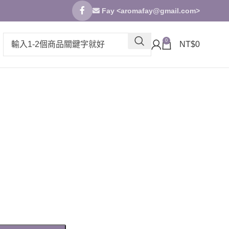
Fay <
aromafay@gmail.com
>
0
NT$
0