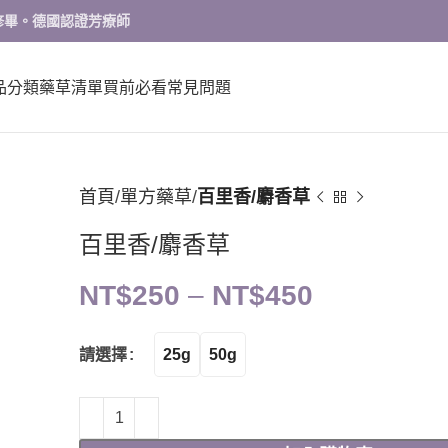
修畢。德國認證芳療師
品分類
藥草清單
買前必看
常見問題
首頁
單方藥草
百里香/麝香草
百里香/麝香草
NT$
250
–
NT$
450
25g
50g
請選擇